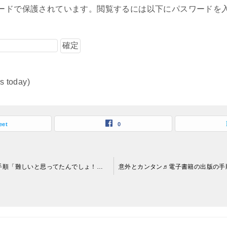
ードで保護されています。閲覧するには以下にパスワードを
ts today)
eet
0
意外とカンタン♬電子書籍の出版の手順「難しいと思ってたんでしょ！そんなコトないですヨ
」part3〔KDP