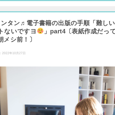
とカンタン♬電子書籍の出版の手順「難し
トないですヨ
」part4〔表紙作成だ
朝メシ前！〕
：
2022年10月27日