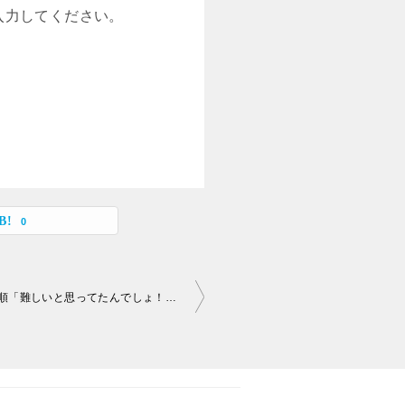
入力してください。
0
のアカウントもあっという間に登録完了！〕
意外とカンタン♬電子書籍の出版の手順「難しいと思ってたんでしょ！そんなコトないですヨ
」part5〔エッ！肝