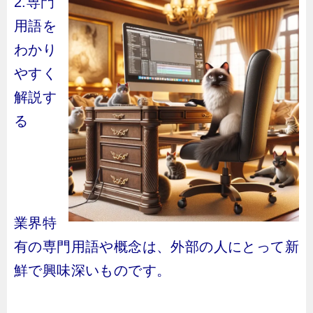
2.専門
用語を
わかり
やすく
解説す
る
業界特
有の専門用語や概念は、外部の人にとって新
鮮で興味深いものです。