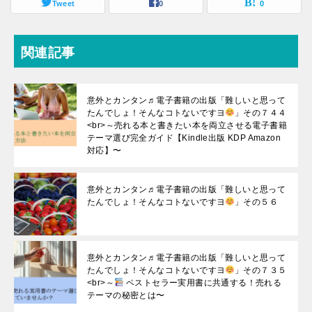
Tweet
0
0
関連記事
意外とカンタン♬電子書籍の出版「難しいと思って
たんでしょ！そんなコトないですヨ
」その７４４
<br>～売れる本と書きたい本を両立させる電子書籍
テーマ選び完全ガイド【Kindle出版 KDP Amazon
対応】〜
意外とカンタン♬電子書籍の出版「難しいと思って
たんでしょ！そんなコトないですヨ
」その５６
意外とカンタン♬電子書籍の出版「難しいと思って
たんでしょ！そんなコトないですヨ
」その７３５
<br>～
ベストセラー実用書に共通する！売れる
テーマの秘密とは〜