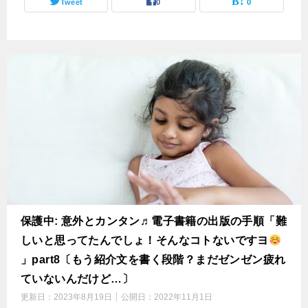
Tweet
0
0
保護中: 意外とカンタン♬電子書籍の出版の手順「難
しいと思ってたんでしょ！そんなコトないですヨ
」part8〔もう紹介文を書く段階？まだゼンゼン疲れ
ていないんだけど…〕
更新日：
2023年8月19日
公開日：
2022年11月1日