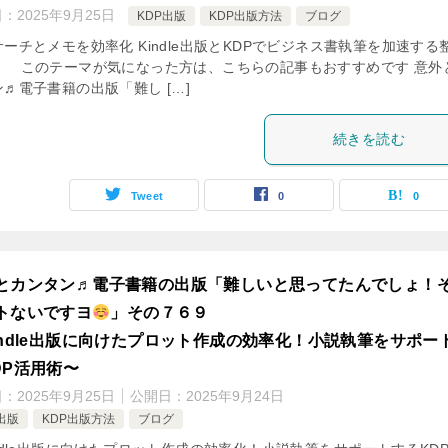
日：
2025年9月25日
KDP出版
KDP出版方法
ブログ
ーチとメモを効率化 Kindle出版とKDPでビジネス書執筆を加速する
 このテーマが気になった方は、こちらの記事もおすすめです 意外
♬電子書籍の出版「難し […]
続きを読む
Tweet
0
0
とカンタン♬電子書籍の出版「難しいと思ってたんでしょ！
トないですヨ
」その７６９
indle出版に向けたプロット作成の効率化！小説執筆をサポー
DP活用術〜
日：
2025年9月25日
公開日：
2025年9月24日
出版
KDP出版方法
ブログ