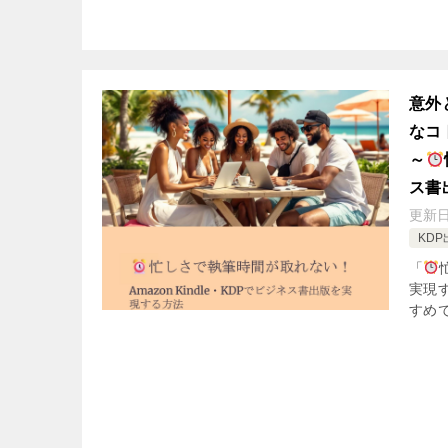
意外
なコ
～
ス書
更新
KDP
「
実現
すめで