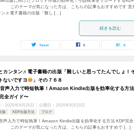
ndle出版に向けたプロット作成の効率化！小説執筆をサポートするKD
」 このテーマが気になった方は、こちらの記事もおすすめです 意
ン♬電子書籍の出版「難し […]
続きを読む
Tweet
0
0
とカンタン♬電子書籍の出版「難しいと思ってたんでしょ！
トないですヨ
」その７６８
音声入力で時短執筆！Amazon Kindle出版を効率化する方
P完全ガイド〜
日：
2025年9月25日
公開日：
2025年9月23日
出版
KDP出版方法
ブログ
音声入力で時短執筆！Amazon Kindle出版を効率化する方法 KDP完
」 このテーマが気になった方は、こちらの記事もおすすめで […]