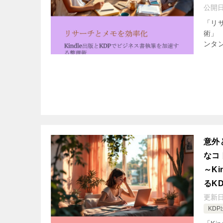
公開
「リサ
術」
ンタン
意外
なコ
～K
るK
更新
KDP