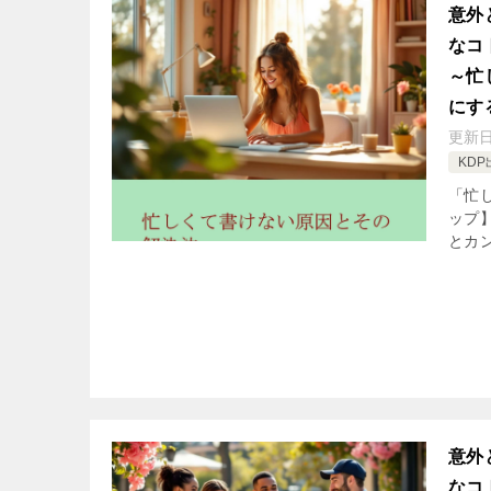
意外
なコ
～忙
にす
更新
KDP
「忙し
ップ
とカン
意外
なコ