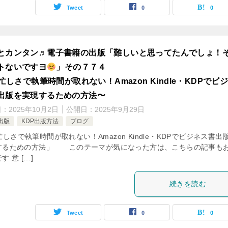
Tweet
0
0
とカンタン♬電子書籍の出版「難しいと思ってたんでしょ！
トないですヨ
」その７７４
忙しさで執筆時間が取れない！Amazon Kindle・KDPでビ
出版を実現するための方法〜
日：
2025年10月2日
公開日：
2025年9月29日
出版
KDP出版方法
ブログ
忙しさで執筆時間が取れない！Amazon Kindle・KDPでビジネス書出
するための方法」 このテーマが気になった方は、こちらの記事も
す 意 […]
続きを読む
Tweet
0
0