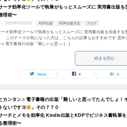
サーチ効率化ツールで執筆がもっとスムーズに 実用書出版を
整理術〜
日：
2025年9月26日
KDP出版
KDP出版方法
ブログ
サーチ効率化ツールで執筆がもっとスムーズに 実用書出版を加速する
 このテーマが気になった方は、こちらの記事もおすすめです 意外
ン♬電子書籍の出版「難しいと思っ […]
続きを読む
Tweet
0
0
とカンタン♬電子書籍の出版「難しいと思ってたんでしょ！
トないですヨ
」その７７０
サーチとメモを効率化 Kindle出版とKDPでビジネス書執筆
る整理術〜