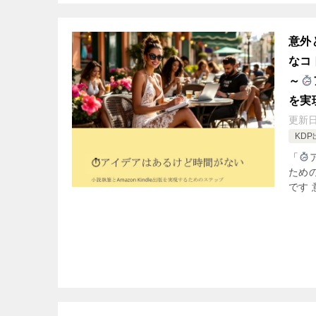
意外
なコ
～
を実
更新
KDP
「
ため
です 