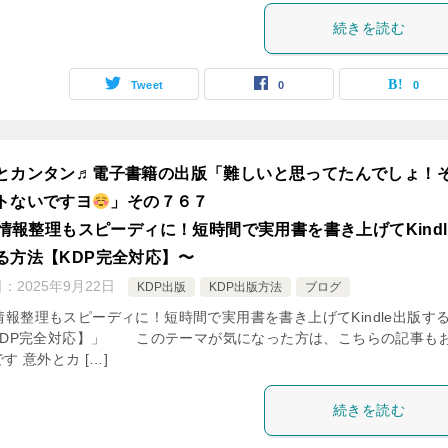
続きを読む
Tweet
0
0
とカンタン♬電子書籍の出版「難しいと思ってたんでしょ！
トないですヨ
」その７６７
情報整理もスピーディに！短時間で実用書を書き上げてKindl
る方法【KDP完全対応】〜
日：
2025年9月22日
KDP出版
KDP出版方法
ブログ
情報整理もスピーディに！短時間で実用書を書き上げてKindle出版す
KDP完全対応】」 このテーマが気になった方は、こちらの記事も
す 意外とカ […]
続きを読む