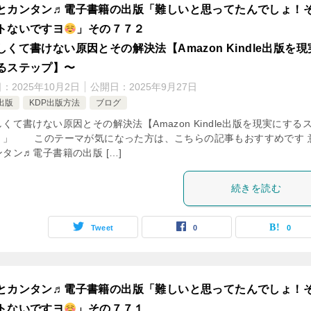
とカンタン♬電子書籍の出版「難しいと思ってたんでしょ！
トないですヨ
」その７７２
しくて書けない原因とその解決法【Amazon Kindle出版を現
るステップ】〜
日：
2025年10月2日
公開日：
2025年9月27日
出版
KDP出版方法
ブログ
くて書けない原因とその解決法【Amazon Kindle出版を現実にする
】」 このテーマが気になった方は、こちらの記事もおすすめです 
タン♬電子書籍の出版 […]
続きを読む
Tweet
0
0
とカンタン♬電子書籍の出版「難しいと思ってたんでしょ！
トないですヨ
」その７７１