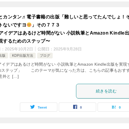
とカンタン♬電子書籍の出版「難しいと思ってたんでしょ！
トないですヨ
」その７７３
アイデアはあるけど時間がない 小説執筆とAmazon Kindle
現するためのステップ〜
日：
2025年10月2日
公開日：
2025年9月28日
出版
KDP出版方法
ブログ
アイデアはあるけど時間がない 小説執筆とAmazon Kindle出版を実現
のステップ」 このテーマが気になった方は、こちらの記事もおす
意外と […]
続きを読む
Tweet
0
0