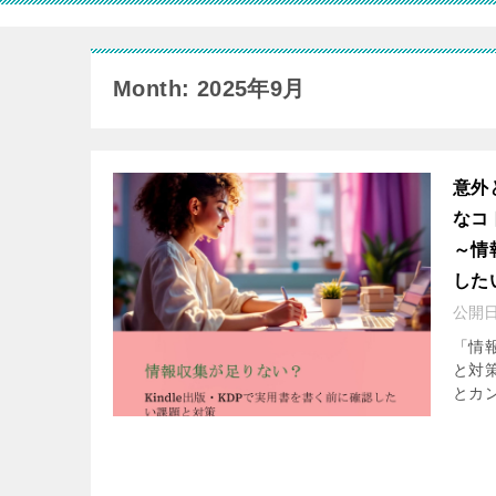
Month: 2025年9月
意外
なコ
～情
した
公開
「情報
と対
とカン