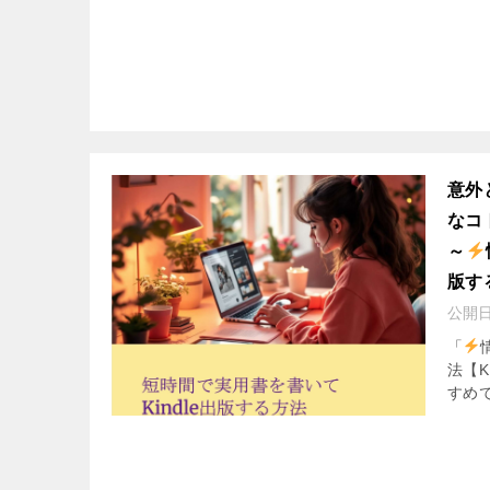
意外
なコ
～
版す
公開
「
法【
すめで