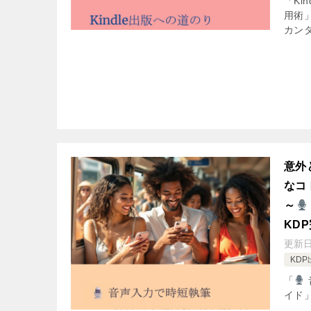
「Ki
用術
カンタ
意外
なコ
～
KD
更新
KDP
「
イド