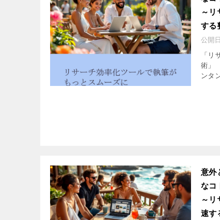
～リ
する
公開
「リ
術」
ンタ
意外
なコ
～リ
速す