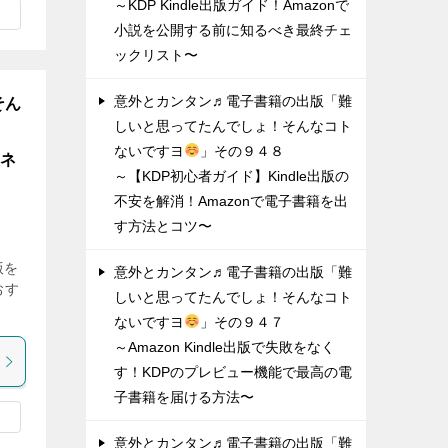
～KDP Kindle出版ガイド！Amazonで
小説を公開する前に知るべき最終チェ
ックリスト〜
意外とカンタン♬電子書籍の出版「難
そん
しいと思ってたんでしょ！そんなコト
ないですヨ
」その９４８
ジネ
～【KDP初心者ガイド】Kindle出版の
不安を解消！Amazonで電子書籍を出
す方法とコツ〜
版を
意外とカンタン♬電子書籍の出版「難
おす
しいと思ってたんでしょ！そんなコト
ないですヨ
」その９４７
～Amazon Kindle出版で失敗をなく
す！KDPのプレビュー機能で最高の電
子書籍を届ける方法〜
意外とカンタン♬電子書籍の出版「難