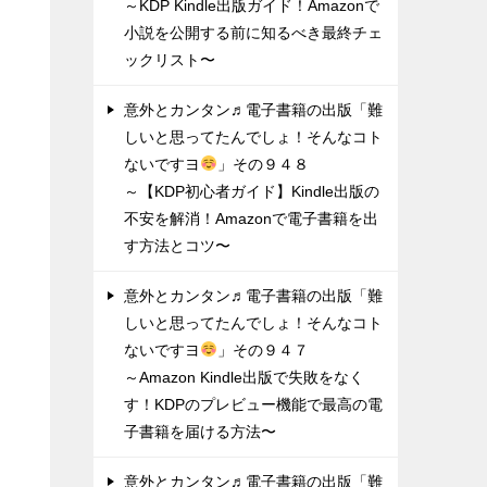
～KDP Kindle出版ガイド！Amazonで
小説を公開する前に知るべき最終チェ
ックリスト〜
意外とカンタン♬電子書籍の出版「難
しいと思ってたんでしょ！そんなコト
ないですヨ
」その９４８
～【KDP初心者ガイド】Kindle出版の
不安を解消！Amazonで電子書籍を出
す方法とコツ〜
意外とカンタン♬電子書籍の出版「難
しいと思ってたんでしょ！そんなコト
ないですヨ
」その９４７
～Amazon Kindle出版で失敗をなく
す！KDPのプレビュー機能で最高の電
子書籍を届ける方法〜
意外とカンタン♬電子書籍の出版「難