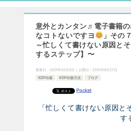
意外とカンタン♬電子書籍の
なコトないですヨ
」その
～忙しくて書けない原因とその解
するステップ】〜
更新日：
2025年10月2日
公開日：
2025年9月27日
KDP出版
KDP出版方法
ブログ
Pocket
「忙しくて書けない原因とその解
す