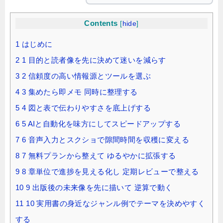
Contents
[
hide
]
1
はじめに
2
1 目的と読者像を先に決めて迷いを減らす
3
2 信頼度の高い情報源とツールを選ぶ
4
3 集めたら即メモ 同時に整理する
5
4 図と表で伝わりやすさを底上げする
6
5 AIと自動化を味方にしてスピードアップする
7
6 音声入力とスクショで隙間時間を収穫に変える
8
7 無料プランから整えて ゆるやかに拡張する
9
8 章単位で進捗を見える化し 定期レビューで整える
10
9 出版後の未来像を先に描いて 逆算で動く
11
10 実用書の身近なジャンル例でテーマを決めやすく
する