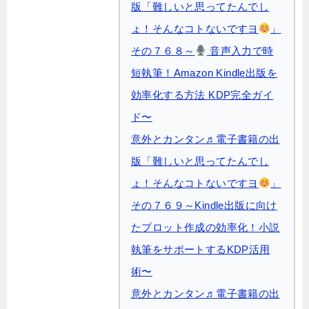
版「難しいと思ってたんでし
ょ！そんなコトないですヨ
」
その７６８～
音声入力で時
短執筆！Amazon Kindle出版を
効率化する方法 KDP完全ガイ
ド〜
意外とカンタン♬電子書籍の出
版「難しいと思ってたんでし
ょ！そんなコトないですヨ
」
その７６９～Kindle出版に向け
たプロット作成の効率化！小説
執筆をサポートするKDP活用
術〜
意外とカンタン♬電子書籍の出