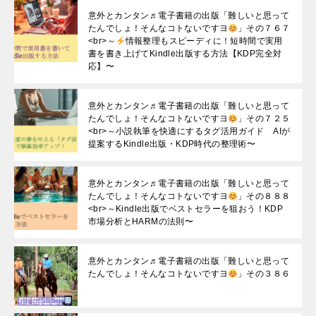
意外とカンタン♬電子書籍の出版「難しいと思って
たんでしょ！そんなコトないですヨ
」その７６７
<br>～
情報整理もスピーディに！短時間で実用
書を書き上げてKindle出版する方法【KDP完全対
応】〜
意外とカンタン♬電子書籍の出版「難しいと思って
たんでしょ！そんなコトないですヨ
」その７２５
<br>～小説執筆を快適にするタグ活用ガイド AIが
提案するKindle出版・KDP時代の整理術〜
意外とカンタン♬電子書籍の出版「難しいと思って
たんでしょ！そんなコトないですヨ
」その８８８
<br>～Kindle出版でベストセラーを狙おう！KDP
市場分析とHARMの法則〜
意外とカンタン♬電子書籍の出版「難しいと思って
たんでしょ！そんなコトないですヨ
」その３８６