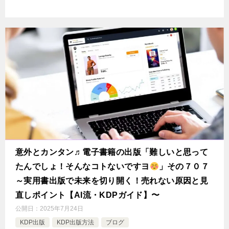
意外とカンタン♬電子書籍の出版「難しいと思って
たんでしょ！そんなコトないですヨ
」その７０７
～実用書出版で未来を切り開く！売れない原因と見
直しポイント【AI流・KDPガイド】〜
公開日：
2025年7月24日
KDP出版
KDP出版方法
ブログ