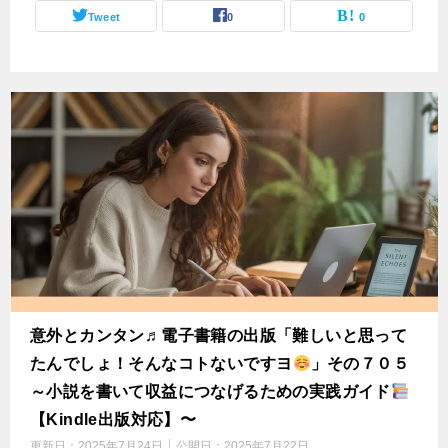
Tweet
0
0
意外とカンタン♬電子書籍の出版「難しいと思って
たんでしょ！そんなコトないですヨ
」その７０５
～小説を書いて収益につなげるための実践ガイド
【Kindle出版対応】〜
更新日：
2025年7月24日
公開日：
2025年7月22日