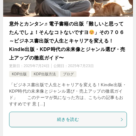
意外とカンタン♬電子書籍の出版「難しいと思って
たんでしょ！そんなコトないですヨ
」その７０６
～ビジネス書出版で人生とキャリアを変える！
Kindle出版・KDP時代の未来像とジャンル選び・売
上アップの徹底ガイド〜
更新日：
2025年7月24日
公開日：
2025年7月23日
KDP出版
KDP出版方法
ブログ
「ビジネス書出版で人生とキャリアを変える！Kindle出版・
KDP時代の未来像とジャンル選び・売上アップの徹底ガイ
ド」 このテーマが気になった方は、こちらの記事もお
すすめです 意 […]
続きを読む