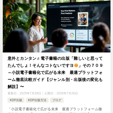
意外とカンタン♬電子書籍の出版「難しいと思って
たんでしょ！そんなコトないですヨ
」その７０９
～小説電子書籍化で広がる未来 最適プラットフォ
ーム徹底比較ガイド【ジャンル別・出版後の変化も
解説】〜
更新日：
2025年7月28日
公開日：
2025年7月26日
KDP出版
KDP出版方法
ブログ
「小説電子書籍化で広がる未来 最適プラットフォーム徹