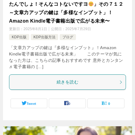
たんでしょ！そんなコトないですヨ
」その７１２
～文章力アップの鍵は「多様なインプット」！
Amazon Kindle電子書籍出版で広がる未来〜
更新日：
2025年8月1日
公開日：
2025年7月29日
KDP出版
KDP出版方法
ブログ
「文章力アップの鍵は『多様なインプット』！Amazon
Kindle電子書籍出版で広がる未来」 このテーマが気に
なった方は、こちらの記事もおすすめです 意外とカンタン
♬電子書籍の […]
続きを読む
Tweet
0
0