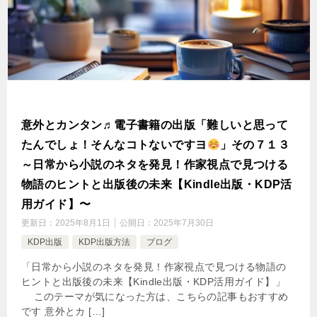
意外とカンタン♬電子書籍の出版「難しいと思って
たんでしょ！そんなコトないですヨ
」その７１３
～日常から小説のネタを発見！作家視点で見つける
物語のヒントと出版後の未来【Kindle出版・KDP活
用ガイド】〜
更新日：
2025年8月1日
公開日：
2025年7月30日
KDP出版
KDP出版方法
ブログ
「日常から小説のネタを発見！作家視点で見つける物語の
ヒントと出版後の未来【Kindle出版・KDP活用ガイド】」
このテーマが気になった方は、こちらの記事もおすすめ
です 意外とカ […]