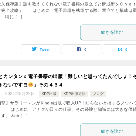
永久保存版】誰も教えてくれない電子書籍の章立てと構成術をＣｈａ
で完全攻略」 はじめに 電子書籍を執筆する際、章立てと構成は
 特に […]
続きを読む
Tweet
0
0
とカンタン♬電子書籍の出版「難しいと思ってたんでしょ！
トないですヨ
」その４３４
日：
2024年8月28日
KDP出版
KDP出版方法
ブログ
衝撃】サラリーマンがKindle出版で収入UP！知らないと損するノウハ
」 はじめに アナタが日々の仕事、その経験と知識には大きな価
す。 &nb […]
続きを読む