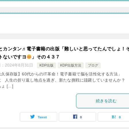
とカンタン♬電子書籍の出版「難しいと思ってたんでしょ！
トないですヨ
」その４３７
日：
2024年8月31日
KDP出版
KDP出版方法
ブログ
永久保存版】60代からのIT革命！電子書籍で脳を活性化する方法」
に 人生の折り返し地点を過ぎ、新たな挑戦に躊躇していませんか？
ょ […]
続きを読む
Tweet
0
0