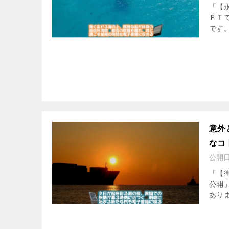
「【
ＰＴ
です。
意外
なコ
公開
「【
公開
ありま