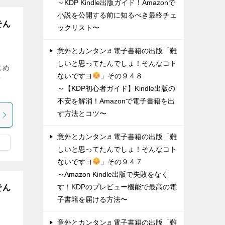
～KDP Kindle出版ガイド！Amazonで
小説を公開する前に知るべき最終チェ
そん
ックリスト〜
意外とカンタン♬電子書籍の出版「難
しいと思ってたんでしょ！そんなコト
じめ
ないですヨ
」その９４８
せ
～【KDP初心者ガイド】Kindle出版の
不安を解消！Amazonで電子書籍を出
す方法とコツ〜
意外とカンタン♬電子書籍の出版「難
しいと思ってたんでしょ！そんなコト
ないですヨ
」その９４７
～Amazon Kindle出版で失敗をなく
す！KDPのプレビュー機能で最高の電
そん
子書籍を届ける方法〜
意外とカンタン♬電子書籍の出版「難