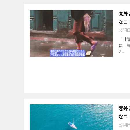
意外
なコ
公開
「【
に 
ん。 
意外
なコ
公開