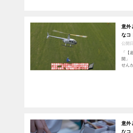
意外
なコ
公開
「【
開」
せんか
意外
なコ