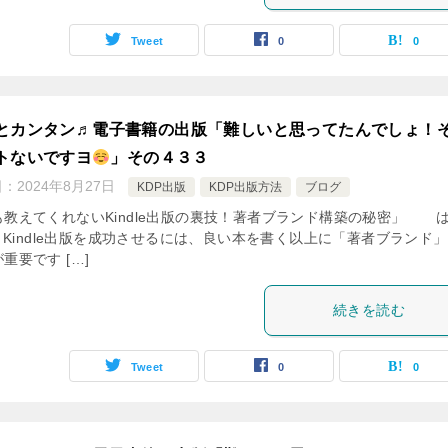
Tweet
0
0
とカンタン♬電子書籍の出版「難しいと思ってたんでしょ！
トないですヨ
」その４３３
日：
2024年8月27日
KDP出版
KDP出版方法
ブログ
も教えてくれないKindle出版の裏技！著者ブランド構築の秘密」 
 Kindle出版を成功させるには、良い本を書く以上に「著者ブランド
重要です […]
続きを読む
Tweet
0
0