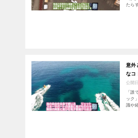
たらす
意外
なコ
公開
「誰
ック
識や経