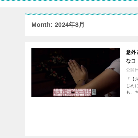
Month: 2024年8月
意外
なコ
公開
「【
じめ
も、ち