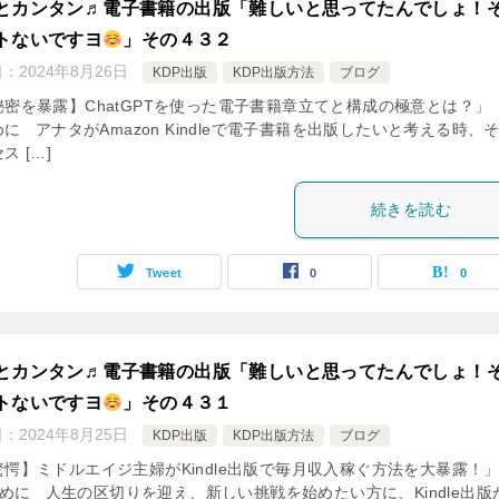
とカンタン♬電子書籍の出版「難しいと思ってたんでしょ！
トないですヨ
」その４３２
日：
2024年8月26日
KDP出版
KDP出版方法
ブログ
秘密を暴露】ChatGPTを使った電子書籍章立てと構成の極意とは
に アナタがAmazon Kindleで電子書籍を出版したいと考える時、
ス […]
続きを読む
Tweet
0
0
とカンタン♬電子書籍の出版「難しいと思ってたんでしょ！
トないですヨ
」その４３１
日：
2024年8月25日
KDP出版
KDP出版方法
ブログ
驚愕】ミドルエイジ主婦がKindle出版で毎月収入稼ぐ方法を大暴露
めに 人生の区切りを迎え、新しい挑戦を始めたい方に、Kindle出版