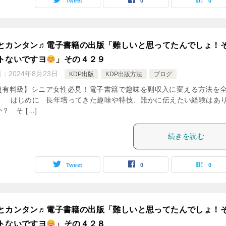
Tweet
0
0
とカンタン♬電子書籍の出版「難しいと思ってたんでしょ！
トないですヨ
」その４２９
日：
2024年8月23日
KDP出版
KDP出版方法
ブログ
超有料級】シニア女性必見！電子書籍で趣味を副収入に変える方法を
 はじめに 長年培ってきた趣味や特技、誰かに伝えたい経験はあ
？ そ […]
続きを読む
Tweet
0
0
とカンタン♬電子書籍の出版「難しいと思ってたんでしょ！
トないですヨ
」その４２８