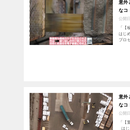
意外
なコ
公開
「【
はじめ
プロセ
意外
なコ
公開
「【
はじ