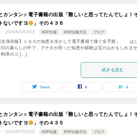
とカンタン♬電子書籍の出版「難しいと思ってたんでしょ！
トないですヨ
」その４３６
日：
2024年8月30日
KDP出版
KDP出版方法
ブログ
完全保存版】ミセスの知恵を生かして電子書籍で稼ぐ全手順」 は
毎日の暮らしの中で、アナタが培った知恵や経験は宝の山かもしれま
料理のコ […]
続きを読む
Tweet
0
0
とカンタン♬電子書籍の出版「難しいと思ってたんでしょ！
トないですヨ
」その４３５
日：
2024年8月29日
KDP出版
KDP出版方法
ブログ