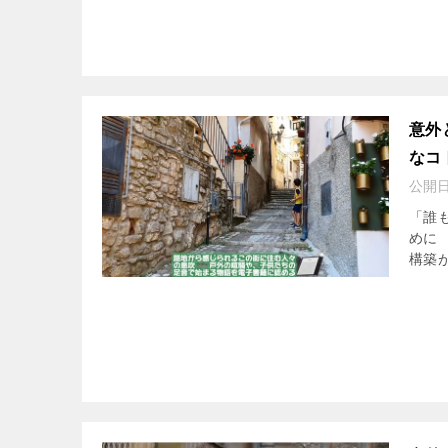
意外
なコ
公開
「誰
めに
構築が