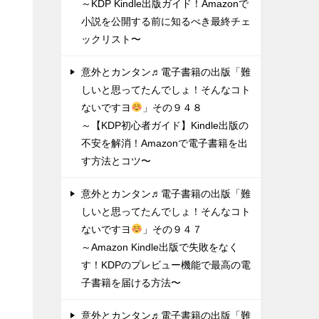
～KDP Kindle出版ガイド！Amazonで
小説を公開する前に知るべき最終チェ
ックリスト〜
意外とカンタン♬電子書籍の出版「難
しいと思ってたんでしょ！そんなコト
ないですヨ
」その９４８
～【KDP初心者ガイド】Kindle出版の
不安を解消！Amazonで電子書籍を出
す方法とコツ〜
意外とカンタン♬電子書籍の出版「難
しいと思ってたんでしょ！そんなコト
ないですヨ
」その９４７
～Amazon Kindle出版で失敗をなく
す！KDPのプレビュー機能で最高の電
子書籍を届ける方法〜
意外とカンタン♬電子書籍の出版「難