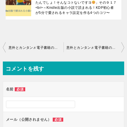
たんでしょ！そんなコトないですヨ
」その９１７
<br>～Kindle出版の小説で読まれる！KDP初心者
が5分で愛されるキャラ設定を作る4つのコツ〜
投
意外とカンタン♬電子書籍の出版「難しいと思ってたんでしょ！そんなコトないですヨ
意外とカンタン♬電子書籍の出版「難しいと思ってたんでしょ！そんなコトないですヨ
稿
ナ
コメントを残す
ビ
ゲ
名前
必須
ー
シ
ョ
ン
メール（公開されません）
必須