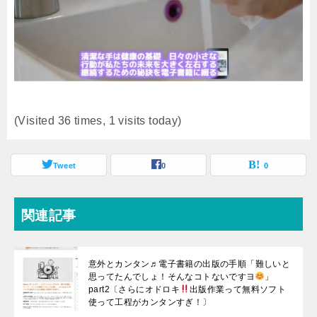
(Visited 36 times, 1 visits today)
Tweet
0
0
関連記事
意外とカンタン♬電子書籍の出版の手順「難しいと
思ってたんでしょ！そんなコトないですヨ
」
part2〔さらにオドロキ
出版作業って無料ソフト
使って工程がカンタンすぎ！〕