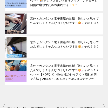
<br>～
ビジネス書の信頼度アップ！レビューを
自然に増やすための実践ガイド
〜
意外とカンタン♬電子書籍の出版「難しいと思って
たんでしょ！そんなコトないですヨ
」その１３４
意外とカンタン♬電子書籍の出版「難しいと思って
たんでしょ！そんなコトないですヨ
」その５３２
意外とカンタン♬電子書籍の出版「難しいと思って
たんでしょ！そんなコトないですヨ
」その８１２
<br>～【KDP】Kindle出版のレイアウト崩れを防
ぐ方法｜Amazonで本を出すための5ステップ〜
投