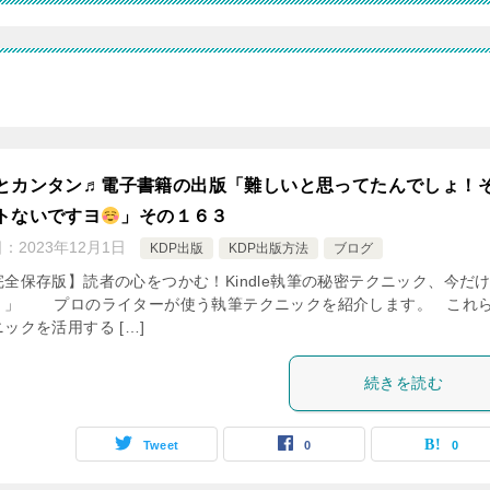
とカンタン♬電子書籍の出版「難しいと思ってたんでしょ！
トないですヨ
」その１６３
日：
2023年12月1日
KDP出版
KDP出版方法
ブログ
完全保存版】読者の心をつかむ！Kindle執筆の秘密テクニック、今だ
！」 プロのライターが使う執筆テクニックを紹介します。 これ
ックを活用する […]
続きを読む
Tweet
0
0