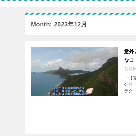
Month: 2023年12月
意外
なコ
公開
「【
公開
テクニ