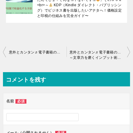
<br>～
KDP（Kindle ダイレクト・パブリッシン
グ）でビジネス書を出版したいアナタへ！価格設定
と印税の仕組みを完全ガイド〜
投
意外とカンタン♬電子書籍の出版「難しいと思ってたんでしょ！そんなコトないですヨ
意外とカンタン♬電子書籍の出版「難しいと思ってたんでしょ！そんなコトないですヨ
～文章力を磨くインプット術！電子書籍ライターになるための5つの情報源〜
稿
ナ
ビ
コメントを残す
ゲ
ー
名前
必須
シ
ョ
ン
メール（公開されません）