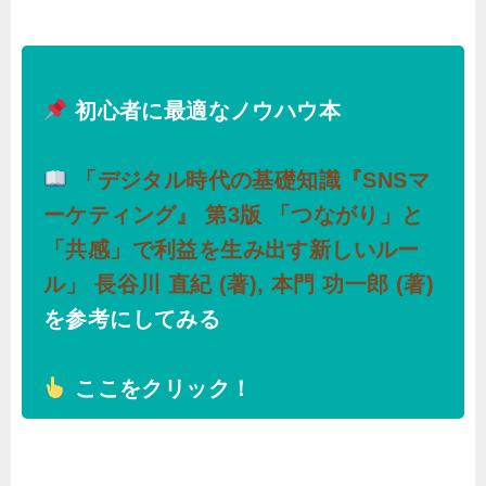
初心者に最適なノウハウ本
「デジタル時代の基礎知識『SNSマ
ーケティング』 第3版 「つながり」と
「共感」で利益を生み出す新しいルー
ル」 長谷川 直紀 (著), 本門 功一郎 (著)
を参考にしてみる
ここをクリック！