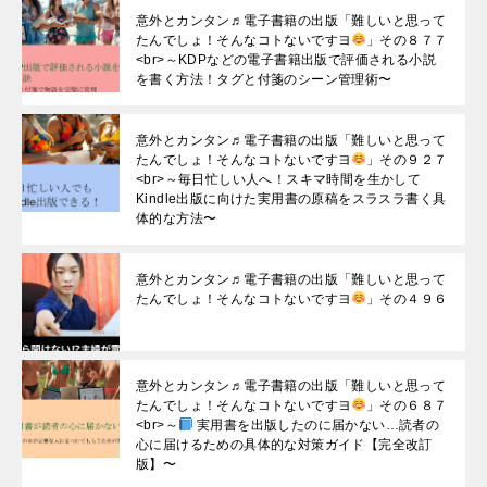
意外とカンタン♬電子書籍の出版「難しいと思って
たんでしょ！そんなコトないですヨ
」その８７７
<br>～KDPなどの電子書籍出版で評価される小説
を書く方法！タグと付箋のシーン管理術〜
意外とカンタン♬電子書籍の出版「難しいと思って
たんでしょ！そんなコトないですヨ
」その９２７
<br>～毎日忙しい人へ！スキマ時間を生かして
Kindle出版に向けた実用書の原稿をスラスラ書く具
体的な方法〜
意外とカンタン♬電子書籍の出版「難しいと思って
たんでしょ！そんなコトないですヨ
」その４９６
意外とカンタン♬電子書籍の出版「難しいと思って
たんでしょ！そんなコトないですヨ
」その６８７
<br>～
実用書を出版したのに届かない…読者の
心に届けるための具体的な対策ガイド【完全改訂
版】〜