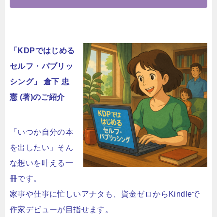
「KDPではじめる
セルフ・パブリッ
シング」 倉下 忠
憲 (著)のご紹介
「いつか自分の本
を出したい」そん
な想いを叶える一
冊です。
家事や仕事に忙しいアナタも、資金ゼロからKindleで
作家デビューが目指せます。