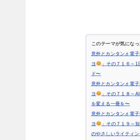
このテーマが気になっ
意外とカンタン♬電子
ヨ
」その７１６～1日
ド〜
意外とカンタン♬電子
ヨ
」その７１８～AI
を変える一冊を〜
意外とカンタン♬電子
ヨ
」その７１９～短
のやさしいライティン