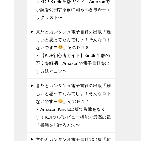
～KDP Kindle出版ガイド！Amazonで
小説を公開する前に知るべき最終チェ
ックリスト〜
意外とカンタン♬電子書籍の出版「難
しいと思ってたんでしょ！そんなコト
ないですヨ
」その９４８
～【KDP初心者ガイド】Kindle出版の
不安を解消！Amazonで電子書籍を出
す方法とコツ〜
意外とカンタン♬電子書籍の出版「難
しいと思ってたんでしょ！そんなコト
ないですヨ
」その９４７
～Amazon Kindle出版で失敗をなく
す！KDPのプレビュー機能で最高の電
子書籍を届ける方法〜
意外とカンタン♬電子書籍の出版「難