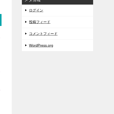
ログイン
投稿フィード
コメントフィード
担
WordPress.org
て
場
小
ー