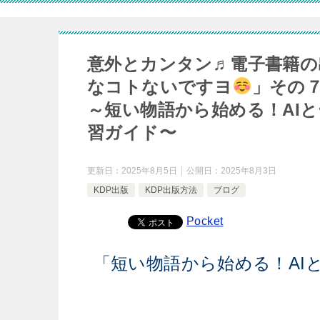
意外とカンタン♬電子書籍の
なコトないですヨ
」その
～短い物語から始める！AIと
習ガイド〜
更新日：
2025年8月5日
公開日：
2025年8月3日
KDP出版
KDP出版方法
ブログ
Pocket
「短い物語から始める！AIと