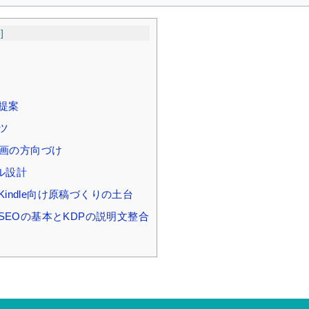
e
]
提案
ツ
企画の方向づけ
ール設計
Kindle向け原稿づくりの土台
SEOの基本とKDPの説明文整合