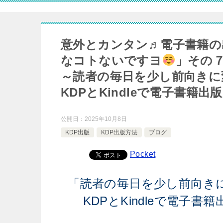
意外とカンタン♬電子書籍の
なコトないですヨ
」その
～読者の毎日を少し前向きに
KDPとKindleで電子書
公開日：
2025年10月8日
KDP出版
KDP出版方法
ブログ
Pocket
「読者の毎日を少し前向き
KDPとKindleで電子