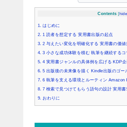
Contents
[
hid
1.
はじめに
2.
1 読者を想定する 実用書出版の起点
3.
2 与えたい変化を明確化する 実用書の価値
4.
3 小さな成功体験を積む 執筆を継続するコ
5.
4 実用書ジャンルの具体例を広げる KDP
6.
5 出版後の未来像を描く Kindle出版のゴ
7.
6 執筆を支える環境とルーティン Amazon 
8.
7 検索で見つけてもらう語句の設計 実用書
9.
おわりに