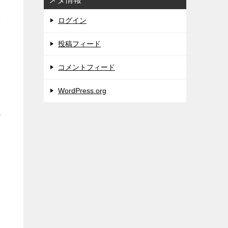
と
ログイン
広
投稿フィード
コメントフィード
WordPress.org
わ
か
し
ッ
サ