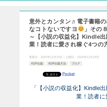
意外とカンタン♬電子書籍の
なコトないですヨ
」その
～【小説の収益化】Kindl
業！読者に愛され稼ぐ4つの
更新日：
2025年12月23日
公開日：
2025年12月19日
KDP出版
KDP出版方法
ブログ
Pocket
「【小説の収益化】Kindl
業！読者に