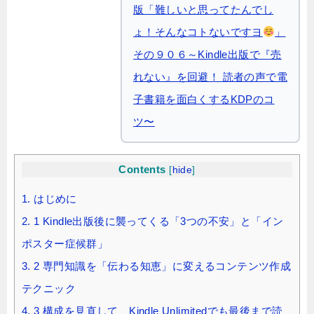
版「難しいと思ってたんでし
ょ！そんなコトないですヨ
」
その９０６～Kindle出版で『売
れない』を回避！ 読者の声で電
子書籍を面白くするKDPのコ
ツ〜
Contents
[
hide
]
1.
はじめに
2.
1 Kindle出版後に襲ってくる「3つの不安」と「イン
ポスター症候群」
3.
2 専門知識を「伝わる知恵」に変えるコンテンツ作成
テクニック
4.
3 構成を見直して、Kindle Unlimitedでも最後まで読