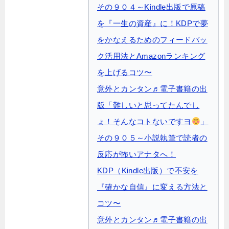
その９０４～Kindle出版で原稿
を『一生の資産』に！KDPで夢
をかなえるためのフィードバッ
ク活用法とAmazonランキング
を上げるコツ〜
意外とカンタン♬電子書籍の出
版「難しいと思ってたんでし
ょ！そんなコトないですヨ
」
その９０５～小説執筆で読者の
反応が怖いアナタへ！
KDP（Kindle出版）で不安を
『確かな自信』に変える方法と
コツ〜
意外とカンタン♬電子書籍の出