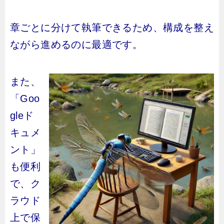
章ごとに分けて執筆できるため、構成を整え
ながら進めるのに最適です。
また、
「Goo
gleド
キュメ
ント」
も便利
で、ク
ラウド
上で保