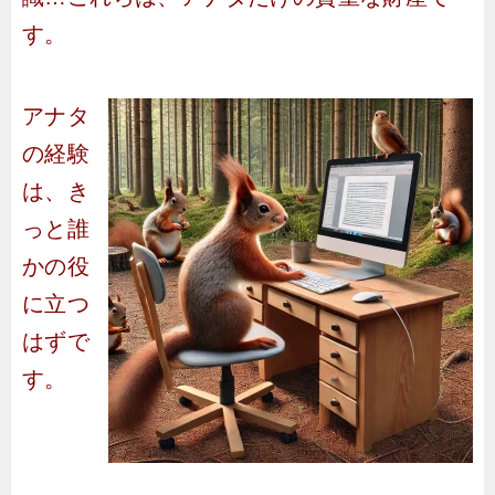
す。
アナタ
の経験
は、き
っと誰
かの役
に立つ
はずで
す。