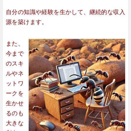
自分の知識や経験を生かして、継続的な収入
源を築けます。
また、
今まで
のスキ
ルやネ
ットワ
ークを
生かせ
るのも
大きな