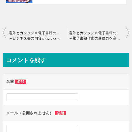
投
意外とカンタン♬電子書籍の出版「難しいと思ってたんでしょ！そんなコトないですヨ
意外とカンタン♬電子書籍の出版「難しいと思ってたんでしょ！そんなコトないですヨ
～ビジネス書の内容が伝わっているか確認する3ステップ | 読者の心をつかむ本づくりのコツ〜
～電子書籍作家の基礎力を高めて、前に進もう～
稿
ナ
ビ
コメントを残す
ゲ
ー
名前
必須
シ
ョ
ン
メール（公開されません）
必須