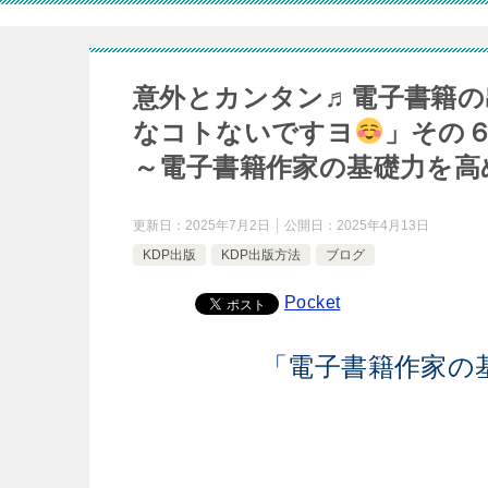
意外とカンタン♬電子書籍の
なコトないですヨ
」その
～電子書籍作家の基礎力を高
更新日：
2025年7月2日
公開日：
2025年4月13日
KDP出版
KDP出版方法
ブログ
Pocket
「電子書籍作家の