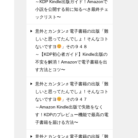
～KDP Kindle出版ガイド！Amazonで
小説を公開する前に知るべき最終チェ
ックリスト〜
意外とカンタン♬電子書籍の出版「難
しいと思ってたんでしょ！そんなコト
ないですヨ
」その９４８
～【KDP初心者ガイド】Kindle出版の
不安を解消！Amazonで電子書籍を出
す方法とコツ〜
意外とカンタン♬電子書籍の出版「難
しいと思ってたんでしょ！そんなコト
ないですヨ
」その９４７
～Amazon Kindle出版で失敗をなく
す！KDPのプレビュー機能で最高の電
子書籍を届ける方法〜
意外とカンタン♬電子書籍の出版「難