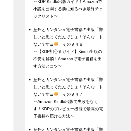
～KDP Kindle出版ガイド！Amazonで
小説を公開する前に知るべき最終チェ
ックリスト〜
意外とカンタン♬電子書籍の出版「難
しいと思ってたんでしょ！そんなコト
ないですヨ
」その９４８
～【KDP初心者ガイド】Kindle出版の
不安を解消！Amazonで電子書籍を出
す方法とコツ〜
意外とカンタン♬電子書籍の出版「難
しいと思ってたんでしょ！そんなコト
ないですヨ
」その９４７
～Amazon Kindle出版で失敗をなく
す！KDPのプレビュー機能で最高の電
子書籍を届ける方法〜
意外とカンタン♬電子書籍の出版「難