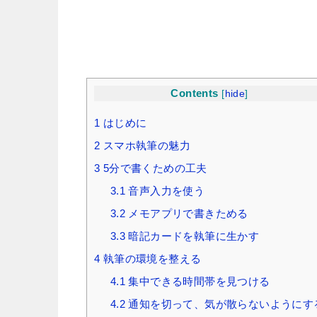
Contents
[
hide
]
1
はじめに
2
スマホ執筆の魅力
3
5分で書くための工夫
3.1
音声入力を使う
3.2
メモアプリで書きためる
3.3
暗記カードを執筆に生かす
4
執筆の環境を整える
4.1
集中できる時間帯を見つける
4.2
通知を切って、気が散らないようにす