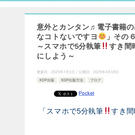
意外とカンタン♬電子書籍の
なコトないですヨ
」その
～スマホで5分執筆
すき間
にしよう～
更新日：
2025年7月1日
公開日：
2025年4月19日
KDP出版
KDP出版方法
ブログ
Pocket
「スマホで5分執筆
すき間