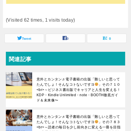
(Visited 62 times, 1 visits today)
Tweet
0
0
関連記事
意外とカンタン♬電子書籍の出版「難しいと思って
たんでしょ！そんなコトないですヨ
」その７１０
<br>～ビジネス書出版でキャリアと人生を変える！
KDP・Kindle Unlimited・note・BOOTH徹底ガイ
ド＆未来像〜
意外とカンタン♬電子書籍の出版「難しいと思って
たんでしょ！そんなコトないですヨ
」その７８３
<br>～読者の毎日を少し前向きに変える一冊を目指