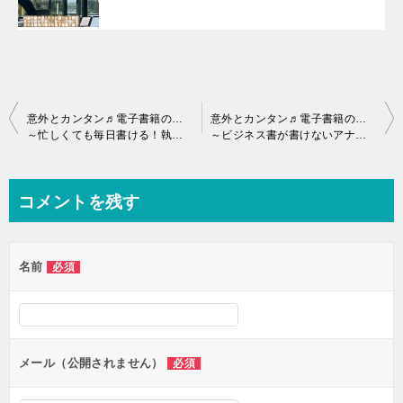
投
意外とカンタン♬電子書籍の出版「難しいと思ってたんでしょ！そんなコトないですヨ
意外とカンタン♬電子書籍の出版「難しいと思ってたんでしょ！そんなコトないですヨ
～忙しくても毎日書ける！執筆時間を生み出す5つの習慣～
～ビジネス書が書けないアナタへ | 時間を生み出すヒントと、その本当の原因～
稿
ナ
ビ
コメントを残す
ゲ
ー
名前
必須
シ
ョ
ン
メール（公開されません）
必須