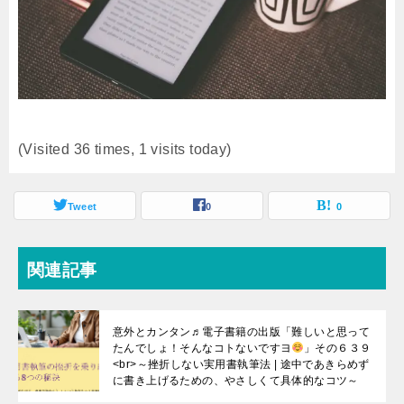
(Visited 36 times, 1 visits today)
Tweet
0
0
関連記事
意外とカンタン♬電子書籍の出版「難しいと思って
たんでしょ！そんなコトないですヨ
」その６３９
<br>～挫折しない実用書執筆法 | 途中であきらめず
に書き上げるための、やさしくて具体的なコツ～