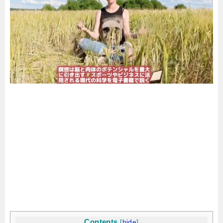
Contents
[
hide
]