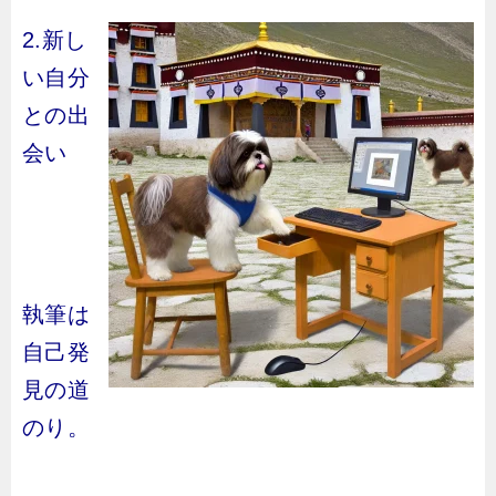
2.新し
い自分
との出
会い
執筆は
自己発
見の道
のり。