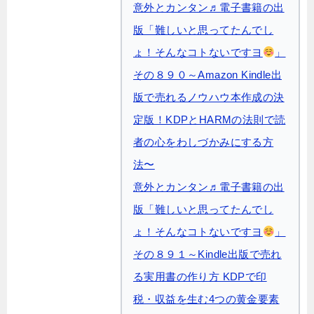
意外とカンタン♬電子書籍の出
版「難しいと思ってたんでし
ょ！そんなコトないですヨ
」
その８９０～Amazon Kindle出
版で売れるノウハウ本作成の決
定版！KDPとHARMの法則で読
者の心をわしづかみにする方
法〜
意外とカンタン♬電子書籍の出
版「難しいと思ってたんでし
ょ！そんなコトないですヨ
」
その８９１～Kindle出版で売れ
る実用書の作り方 KDPで印
税・収益を生む4つの黄金要素