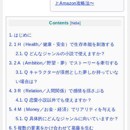
とAmazon攻略法〜
Contents
[
hide
]
1.
はじめに
2.
1 H（Health／健康・安全）で生存本能を刺激する
2.1.
Q どんなジャンルの小説で使えますか？
3.
2 A（Ambition／野望・夢）でストーリーを牽引する
3.1.
Q キャラクターが漠然とした夢しか持っていな
い場合は？
4.
3 R（Relation／人間関係）で感情を揺さぶる
4.1.
Q 恋愛小説以外でも使えますか？
5.
4 M（Money／お金・経済）でリアリティを与える
5.1.
Q 具体的にどんなジャンルに向いていますか？
6.
5 複数の要素をかけ合わせて葛藤を生む