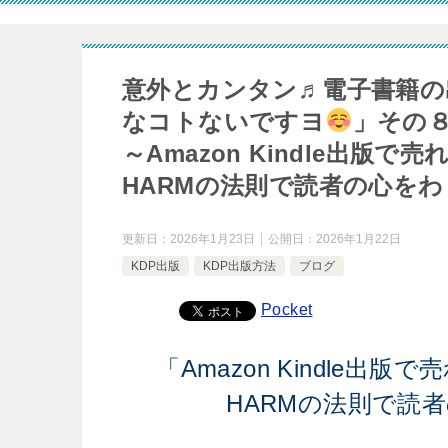
意外とカンタン♬電子書籍の
なコトないですヨ
」その
～Amazon Kindle出版
HARMの法則で読者の心を
更新日：
2026年1月23日
公開日：
2026年1月22日
KDP出版
KDP出版方法
ブログ
Pocket
「Amazon Kindle
HARMの法則で読