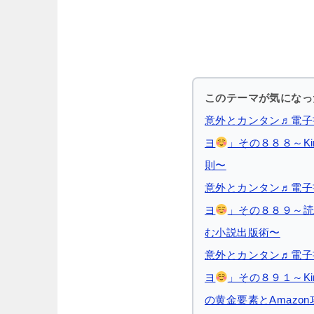
このテーマが気になっ
意外とカンタン♬電子
ヨ
」その８８８～Ki
則〜
意外とカンタン♬電子
ヨ
」その８８９～読
む小説出版術〜
意外とカンタン♬電子
ヨ
」その８９１～Ki
の黄金要素とAmazo