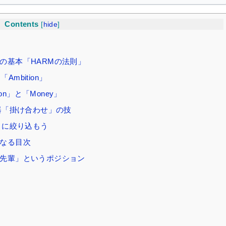
Contents
[
hide
]
びの基本「HARMの法則」
mbition」
n」と「Money」
器「掛け合わせ」の技
」に絞り込もう
となる目次
は「先輩」というポジション