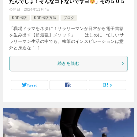
たんでしょ！そんなコトないですヨ
」その５０５
公開日：
2024年11月7日
KDP出版
KDP出版方法
ブログ
「職場ドラマをネタに！サラリーマンが日常から電子書籍
を生み出す【超最強】メソッド」 はじめに 忙しいサ
ラリーマン生活の中でも、執筆のインスピレーションは意
外と身近な […]
続きを読む
Tweet
0
0