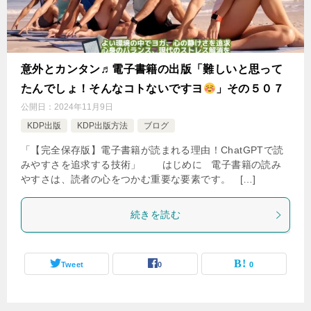
意外とカンタン♬電子書籍の出版「難しいと思って
たんでしょ！そんなコトないですヨ
」その５０７
公開日：
2024年11月9日
KDP出版
KDP出版方法
ブログ
「【完全保存版】電子書籍が読まれる理由！ChatGPTで読
みやすさを追求する技術」 はじめに 電子書籍の読み
やすさは、読者の心をつかむ重要な要素です。 […]
続きを読む
Tweet
0
0