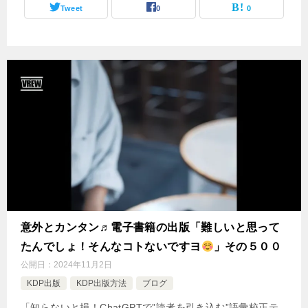
Tweet
0
0
意外とカンタン♬電子書籍の出版「難しいと思って
たんでしょ！そんなコトないですヨ
」その５００
公開日：
2024年11月2日
KDP出版
KDP出版方法
ブログ
「知らないと損！ChatGPTで”読者を引き込む”語彙校正テ