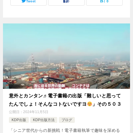
Tweet
0
0
意外とカンタン♬電子書籍の出版「難しいと思って
たんでしょ！そんなコトないですヨ
」その５０３
公開日：
2024年11月5日
KDP出版
KDP出版方法
ブログ
「シニア世代からの新挑戦！電子書籍執筆で趣味を深める