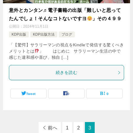
意外とカンタン♬電子書籍の出版「難しいと思って
たんでしょ！そんなコトないですヨ
」その４９９
公開日：
2024年11月1日
KDP出版
KDP出版方法
ブログ
「【驚愕】サラリーマンの視点をKindleで発信する驚くべき
メリットとは
」 はじめに サラリーマン生活の中で
感じた違和感や喜び、独自 […]
続きを読む
Tweet
0
0
前へ
1
2
3